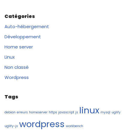
Catégories
Auto-hébergement
Développement
Home server
Linux
Non classé
Wordpress
Tags
linux
debian
erreurs
homeserver
https
javascript
js
mysql
uglify
wordpress
uglify-js
workbench